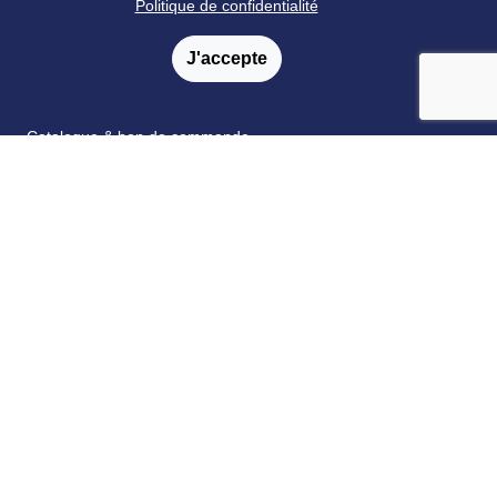
Politique de confidentialité
Livraison
J'accepte
Satisfaction
Paiement
Catalogue & bon de commande
Fidélité
FAQ
Nos partenaires
Retrouvez nous sur les réseaux sociaux
© Ortho Édition 2023 - Tous droits réservés
Mentions légales
-
Conditions générales de vente
-