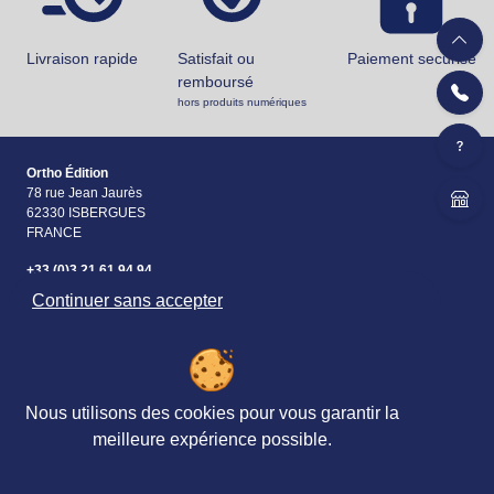
Livraison rapide
Satisfait ou
Paiement securisé
remboursé
hors produits numériques
Ortho Édition
78 rue Jean Jaurès
62330 ISBERGUES
FRANCE
+33 (0)3 21 61 94 94
Continuer sans accepter
Accueil
Matériels & Ouvrages
Évaluations
Nous utilisons des cookies pour vous garantir la
meilleure expérience possible.
Revues, Abonnements
Petites
&
annonces
Formations