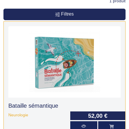
1
produit
Filtres
Bataille sémantique
Neurologie
52,00 €