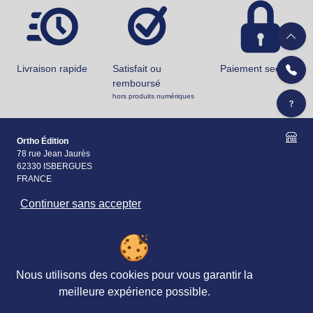
Livraison rapide
Satisfait ou
Paiement securisé
remboursé
hors produits numériques
Ortho Édition
78 rue Jean Jaurès
62330 ISBERGUES
FRANCE
Continuer sans accepter
+33 (0)3 21 61 94 94
Accueil
Matériels & Ouvrages
Nous utilisons des cookies pour vous garantir la
Évaluations
meilleure expérience possible.
Revues, Abonnements
Petites
&