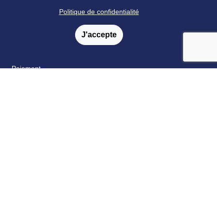
annonces
Politique de confidentialité
Formations
J'accepte
Livraison
Satisfaction
Paiement
Catalogue & bon de commande
Fidélité
FAQ
Nos partenaires
Retrouvez nous sur les réseaux sociaux