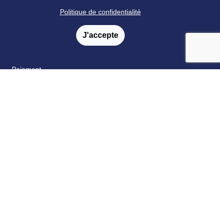
annonces
Politique de confidentialité
Formations
J'accepte
Livraison
Satisfaction
Paiement
Catalogue & bon de commande
Fidélité
FAQ
Nos partenaires
Retrouvez nous sur les réseaux sociaux