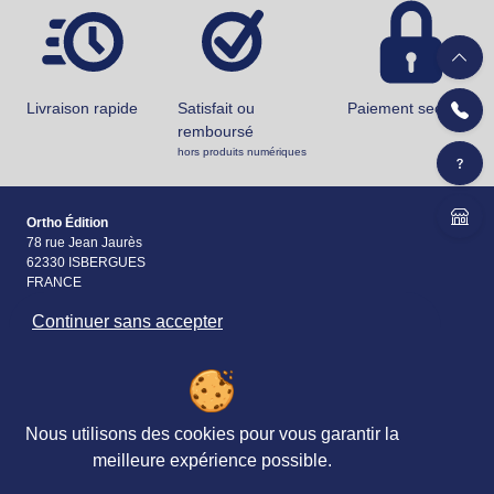
Livraison rapide
Satisfait ou
Paiement securisé
remboursé
hors produits numériques
Ortho Édition
78 rue Jean Jaurès
62330 ISBERGUES
FRANCE
Continuer sans accepter
+33 (0)3 21 61 94 94
Accueil
Matériels & Ouvrages
Nous utilisons des cookies pour vous garantir la
Évaluations
meilleure expérience possible.
Revues, Abonnements
Petites
&