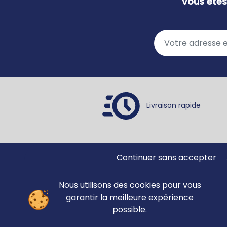
Vous êtes
Raisonnement
Récit
Repérage spatial
Repérage spatial - Mémoire
Résolution de problèmes
Retard de parole
Segmentation
Sémantique
Livraison rapide
Syllabes
Syntaxe
Voix
Continuer sans accepter
Ortho Édition
Accue
78 rue Jean Jaurès
Matér
62330 ISBERGUES
Nous utilisons des cookies pour vous
Évalu
FRANCE
garantir la meilleure expérience
Revue
possible.
anno
Forma