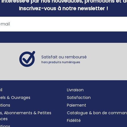
 intéressé·e par nos nouveautés, promotions et ac
Inscrivez-vous à notre newsletter !
Satisfait ou remboursé
hors produits numériques
il
Livraison
iels & Ouvrages
Satisfaction
ations
Paiement
s, Abonnements
&
Petites
Catalogue & bon de comma
nces
Fidélité
tions