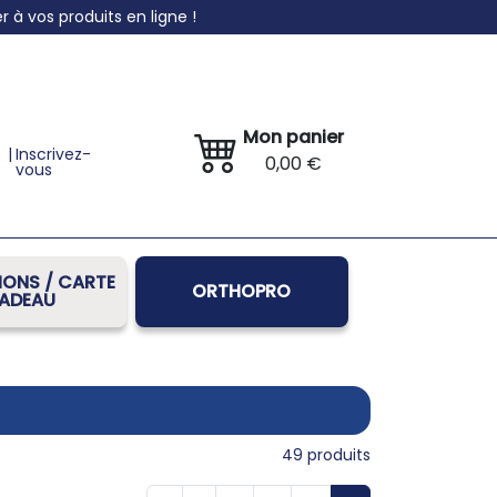
à vos produits en ligne !
Mon panier
|
Inscrivez-
0,00 €
vous
ONS / CARTE
ORTHOPRO
ADEAU
49
produits