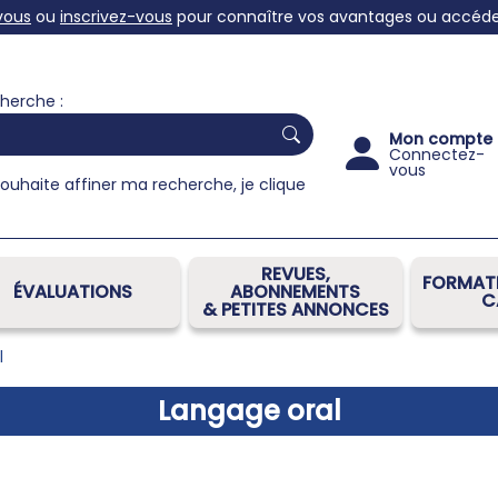
vous
ou
inscrivez-vous
pour connaître vos avantages ou accéder 
herche :
Mon compte
Connectez-
vous
souhaite affiner ma recherche, je clique
REVUES,
FORMATI
ÉVALUATIONS
ABONNEMENTS
C
& PETITES ANNONCES
l
Langage oral