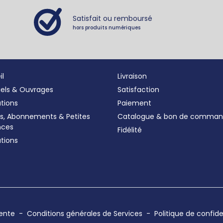
Satisfait ou remboursé
hors produits numériques
il
Livraison
iels & Ouvrages
Satisfaction
ations
Paiement
s, Abonnements
&
Petites
Catalogue & bon de comma
nces
Fidélité
tions
vente
-
Conditions générales de Services
-
Politique de confide