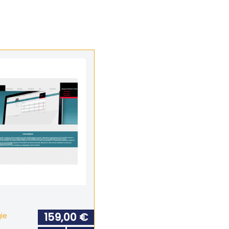
159,00 €
ie