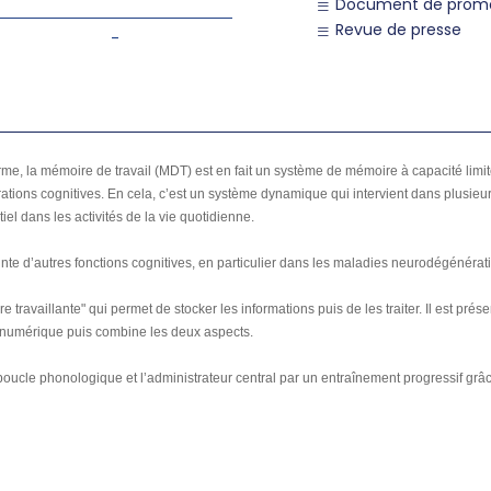
Document de promo
Revue de presse
-
, la mémoire de travail (MDT) est en fait un système de mémoire à capacité limitée
ations cognitives. En cela, c’est un système dynamique qui intervient dans plusieu
iel dans les activités de la vie quotidienne.
inte d’autres fonctions cognitives, en particulier dans les maladies neurodégénérat
 travaillante" qui permet de stocker les informations puis de les traiter. Il est p
au numérique puis combine les deux aspects.
 boucle phonologique et l’administrateur central par un entraînement progressif grâ