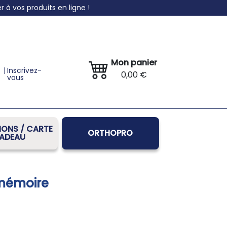
à vos produits en ligne !
Mon panier
|
Inscrivez-
0,00 €
vous
ONS / CARTE
ORTHOPRO
ADEAU
 mémoire