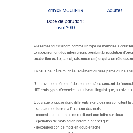
Annick MOULINIER
Adultes
Date de parution :
avril 2010
Présentée tout d’abord comme un type de mémoire à court terme
temporairement des informations pendant la résolution d’opér
production écrite, calcul, raisonnement) et qui a un rôle essent
La MDT peut être touchée isolément ou faire partie d’une atte
"Un travail de mémoire" doit son nom à ce concept de "mémoire
différents types d’exercices au niveau linguistique, au nive
L’ouvrage propose donc différents exercices qui sollicitent la
- sélection de lettres à l’intérieur des mots
- reconstitution de mots en restituant une lettre sur deux
- épellation de mots selon l’ordre alphabétique
- décomposition de mots en double tâche