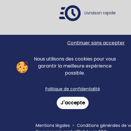
Livraison rapide
Continuer sans accepter
Ortho Édition
Accue
78 rue Jean Jaurès
Matér
62330 ISBERGUES
Nous utilisons des cookies pour vous
Évalu
FRANCE
garantir la meilleure expérience
Revue
possible.
anno
Forma
+33 (0)3 21 61 94 94
Politique de confidentialité
J'accepte
© Ortho Édition 2023 - Tous droits réservés
Mentions légales
-
Conditions générales de 