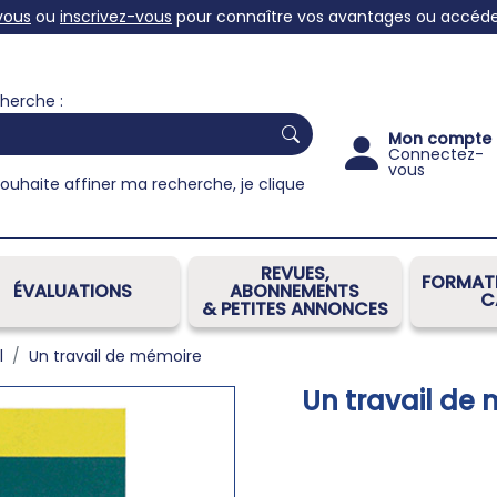
vous
ou
inscrivez-vous
pour connaître vos avantages ou accéder 
herche :
Mon compte
Connectez-
vous
souhaite affiner ma recherche, je clique
REVUES,
FORMATI
ÉVALUATIONS
ABONNEMENTS
C
& PETITES ANNONCES
l
Un travail de mémoire
Un travail de