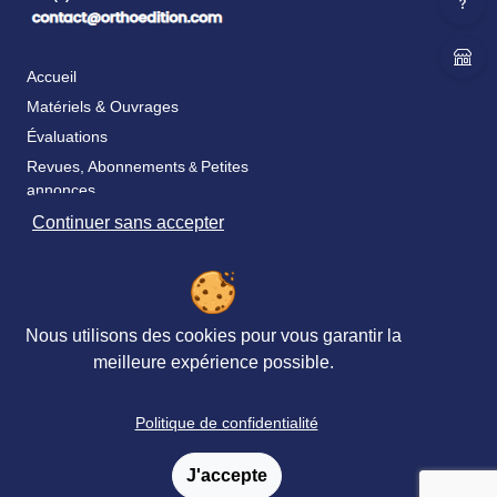
Accueil
Matériels & Ouvrages
Évaluations
Revues, Abonnements
Petites
&
annonces
Formations
Continuer sans accepter
Livraison
Satisfaction
Paiement
Nous utilisons des cookies pour vous garantir la
Catalogue & bon de commande
meilleure expérience possible.
Fidélité
Politique de confidentialité
FAQ
Nos partenaires
J'accepte