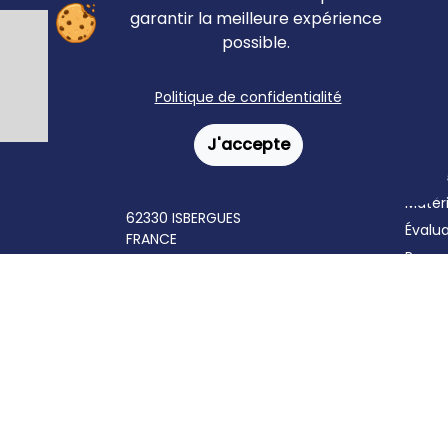
garantir la meilleure expérience
possible.
Livraison rapide
Politique de confidentialité
J'accepte
Ortho Édition
Accue
78 rue Jean Jaurès
Matér
62330 ISBERGUES
Évalu
FRANCE
Revue
anno
Forma
+33 (0)3 21 61 94 94
© Ortho Édition 2023 - Tous droits réservés