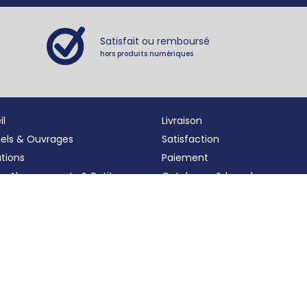
Satisfait ou remboursé
hors produits numériques
il
Livraison
iels & Ouvrages
Satisfaction
ations
Paiement
s, Abonnements
&
Petites
Catalogue & bon de comma
nces
Fidélité
tions