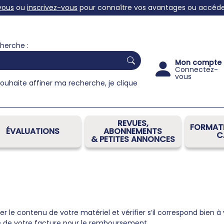
vous
ou
inscrivez-vous
pour connaître vos avantages ou accéder 
herche :
Mon compte
Connectez-
vous
souhaite affiner ma recherche, je clique
REVUES,
FORMATI
ÉVALUATIONS
ABONNEMENTS
C
& PETITES ANNONCES
er le contenu de votre matériel et vérifier s’il correspond bien 
e de votre facture pour le remboursement.