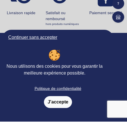
Livraison rapide
Satisfait ou
Paiement securisé
remboursé
hors produits numériques
Continuer sans accepter
Ortho Édition
78 rue Jean Jaurès
62330 ISBERGUES
FRANCE
Nous utilisons des cookies pour vous garantir la
+33 (0)3 21 61 94 94
meilleure expérience possible.
Accueil
Politique de confidentialité
Matériels & Ouvrages
J'accepte
Évaluations
Revues, Abonnements
Petites
&
annonces
Formations