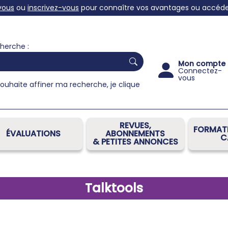
vous
ou
inscrivez-vous
pour connaître vos avantages ou accéder 
herche :
Mon compte
Connectez-
vous
souhaite affiner ma recherche, je clique
REVUES,
FORMATI
ÉVALUATIONS
ABONNEMENTS
C
& PETITES ANNONCES
Talktools