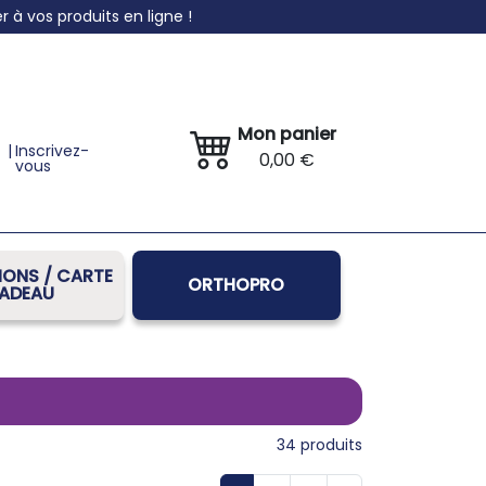
à vos produits en ligne !
Mon panier
|
Inscrivez-
0,00 €
vous
ONS / CARTE
ORTHOPRO
ADEAU
34
produits