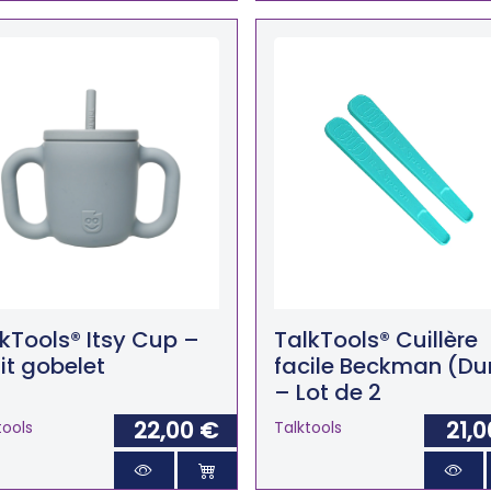
kTools® Itsy Cup –
TalkTools® Cuillère
it gobelet
facile Beckman (Du
– Lot de 2
22,00 €
21,0
tools
Talktools