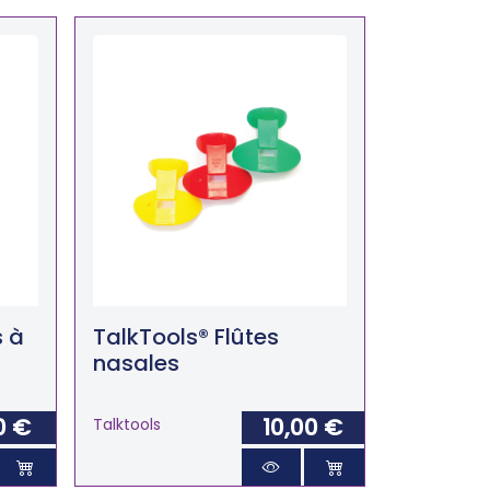
s à
TalkTools® Flûtes
nasales
0 €
10,00 €
Talktools