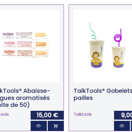
lkTools® Abaisse-
TalkTools® Gobelet
ngues aromatisés
pailles
îte de 50)
15,00 €
9,0
tools
Talktools