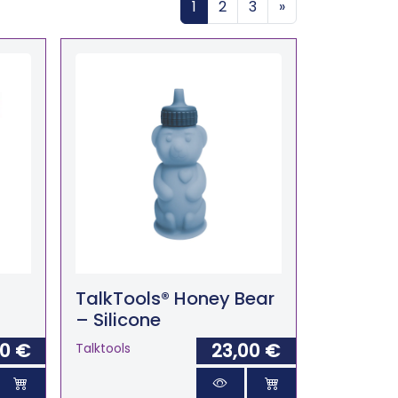
1
2
3
»
TalkTools® Honey Bear
– Silicone
00 €
23,00 €
Talktools