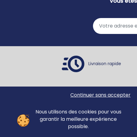
Vous êtes
Raisonnement
Récit
Repérage spatial
Repérage spatial - Mémoire
Résolution de problèmes
Retard de parole
Segmentation
Sémantique
Livraison rapide
Syllabes
Syntaxe
Voix
Continuer sans accepter
Ortho Édition
Accue
78 rue Jean Jaurès
Matér
62330 ISBERGUES
Nous utilisons des cookies pour vous
Évalu
FRANCE
garantir la meilleure expérience
Revue
possible.
anno
Forma