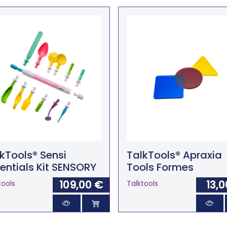
kTools® Sensi
TalkTools® Apraxia
entials Kit SENSORY
Tools Formes
109,00 €
13,0
tools
Talktools