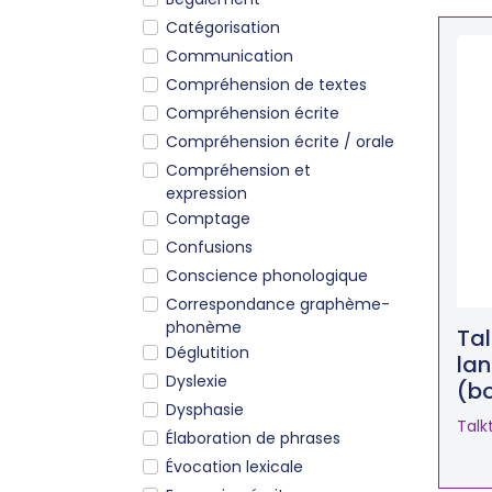
Catégorisation
Communication
Compréhension de textes
Compréhension écrite
Compréhension écrite / orale
Compréhension et
expression
Comptage
Confusions
Conscience phonologique
Correspondance graphème-
phonème
Ta
Déglutition
la
Dyslexie
(bo
Dysphasie
Talk
Élaboration de phrases
Évocation lexicale