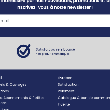
 intéressé·e par nos nouveautés, promotions et ac
Inscrivez-vous à notre newsletter !
Satisfait ou remboursé
hors produits numériques
il
Livraison
iels & Ouvrages
Satisfaction
ations
Paiement
s, Abonnements
&
Petites
Catalogue & bon de comma
nces
Fidélité
tions