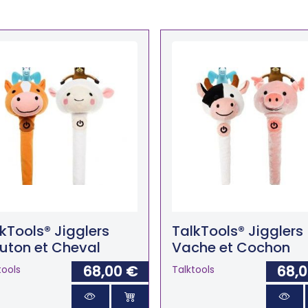
kTools® Jigglers
TalkTools® Jigglers
uton et Cheval
Vache et Cochon
68,00 €
68,
tools
Talktools