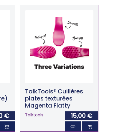
TalkTools® Cuillères
re)
plates texturées
Magenta Flatty
0 €
15,00 €
Talktools