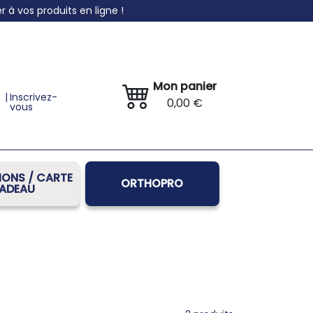
à vos produits en ligne !
Mon panier
|
Inscrivez-
0,00 €
vous
ONS / CARTE
ORTHOPRO
ADEAU