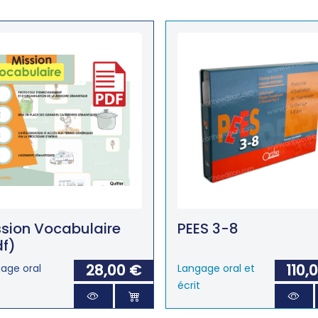
sion Vocabulaire
PEES 3-8
df)
28,00 €
110,
age oral
Langage oral et
écrit