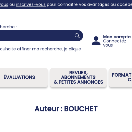
vous
ou
inscrivez-vous
pour connaître vos avantages ou accéder 
herche :
Mon compte
Connectez-
vous
souhaite affiner ma recherche, je clique
REVUES,
FORMATI
ÉVALUATIONS
ABONNEMENTS
C
& PETITES ANNONCES
Auteur : BOUCHET