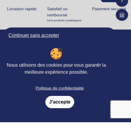
Livraison rapide
Satisfait ou
Paiement securisé
remboursé
hors produits numériques
Continuer sans accepter
Ortho Édition
78 rue Jean Jaurès
62330 ISBERGUES
FRANCE
Nous utilisons des cookies pour vous garantir la
+33 (0)3 21 61 94 94
meilleure expérience possible.
Accueil
Politique de confidentialité
Matériels & Ouvrages
J'accepte
Évaluations
Revues, Abonnements
Petites
&
annonces
Formations