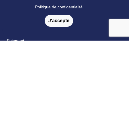
annonces
Politique de confidentialité
Formations
J'accepte
Livraison
Satisfaction
Paiement
Catalogue & bon de commande
Fidélité
FAQ
Nos partenaires
Retrouvez nous sur les réseaux sociaux