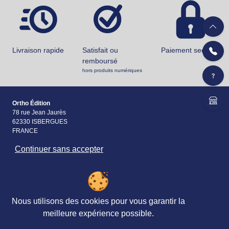
Livraison rapide
Satisfait ou
Paiement securisé
remboursé
hors produits numériques
Ortho Édition
78 rue Jean Jaurès
62330 ISBERGUES
FRANCE
Continuer sans accepter
+33 (0)3 21 61 94 94
Accueil
Matériels & Ouvrages
Nous utilisons des cookies pour vous garantir la
Évaluations
meilleure expérience possible.
Revues, Abonnements
Petites
&