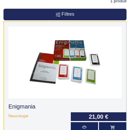
1
produit
Filtres
Enigmania
Neurologie
21,00 €