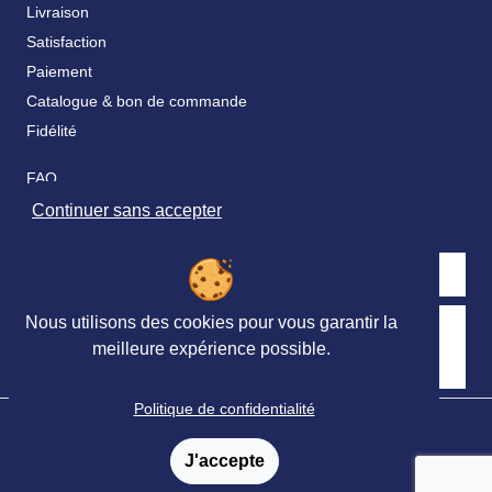
Livraison
Satisfaction
Paiement
Catalogue & bon de commande
Fidélité
FAQ
Nos partenaires
Continuer sans accepter
Nous utilisons des cookies pour vous garantir la
Retrouvez nous sur les réseaux sociaux
meilleure expérience possible.
Politique de confidentialité
© Ortho Édition 2023 - Tous droits réservés
Mentions légales
-
Conditions générales de vente
-
J'accepte
Conditions générales de Services
-
Politique de confidentialité