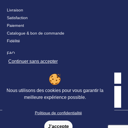
Livraison
Satisfaction
Paiement
Catalogue & bon de commande
Fidélité
FAQ
Nos partenaires
Continuer sans accepter
Nous utilisons des cookies pour vous garantir la
Retrouvez nous sur les réseaux sociaux
meilleure expérience possible.
Politique de confidentialité
© Ortho Édition 2023 - Tous droits réservés
Mentions légales
-
Conditions générales de vente
-
J'accepte