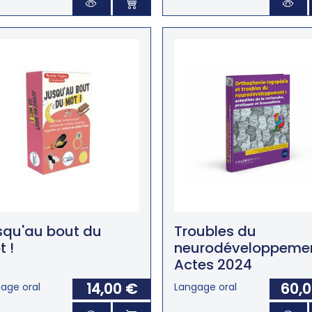
squ'au bout du
Troubles du
 !
neurodéveloppemen
Actes 2024
14,00 €
60,
age oral
Langage oral