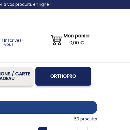
à vos produits en ligne !
Mon panier
|
Inscrivez-
0,00 €
vous
ONS / CARTE
ORTHOPRO
ADEAU
59
produits