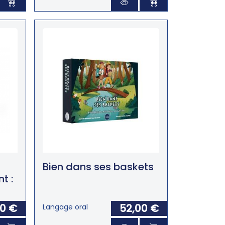
Bien dans ses baskets
t :
00 €
52,00 €
Langage oral