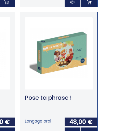
Pose ta phrase !
00 €
48,00 €
Langage oral