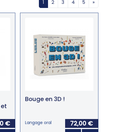
1
2
3
4
5
»
Bouge en 3D !
 et
00 €
72,00 €
Langage oral