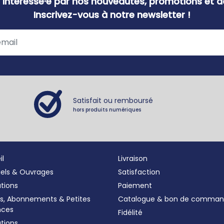
 intéressé·e par nos nouveautés, promotions et ac
Inscrivez-vous à notre newsletter !
Satisfait ou remboursé
hors produits numériques
il
Livraison
iels & Ouvrages
Satisfaction
ations
Paiement
s, Abonnements
&
Petites
Catalogue & bon de comma
nces
Fidélité
tions