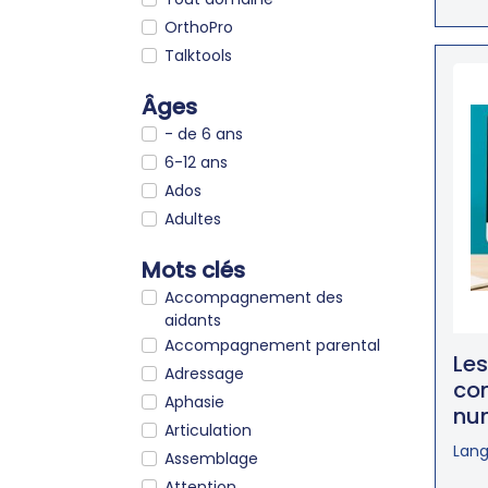
OrthoPro
Talktools
Âges
- de 6 ans
6-12 ans
Ados
Adultes
Mots clés
Accompagnement des
aidants
Accompagnement parental
Les
Adressage
co
Aphasie
nu
Articulation
Lang
Assemblage
Attention