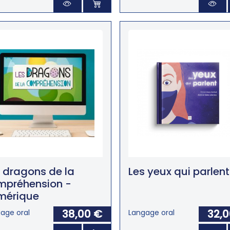
 dragons de la
Les yeux qui parlent
mpréhension -
mérique
38,00 €
32,
age oral
Langage oral