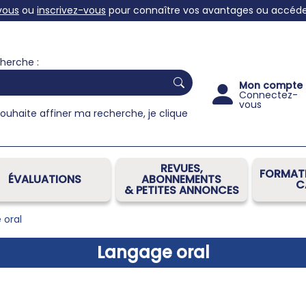
vous
ou
inscrivez-vous
pour connaître vos avantages ou accéder 
herche :
Mon compte
Connectez-
vous
souhaite affiner ma recherche, je clique
REVUES,
FORMATI
ÉVALUATIONS
ABONNEMENTS
C
& PETITES ANNONCES
 oral
Langage oral