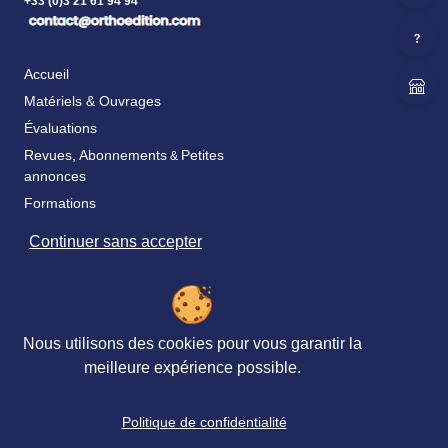
+33 (0)3 21 61 94 94
Accueil
Matériels & Ouvrages
Évaluations
Revues, Abonnements
Petites
&
annonces
Formations
Continuer sans accepter
Livraison
Satisfaction
Paiement
Catalogue & bon de commande
Nous utilisons des cookies pour vous garantir la
Fidélité
meilleure expérience possible.
FAQ
Politique de confidentialité
Nos partenaires