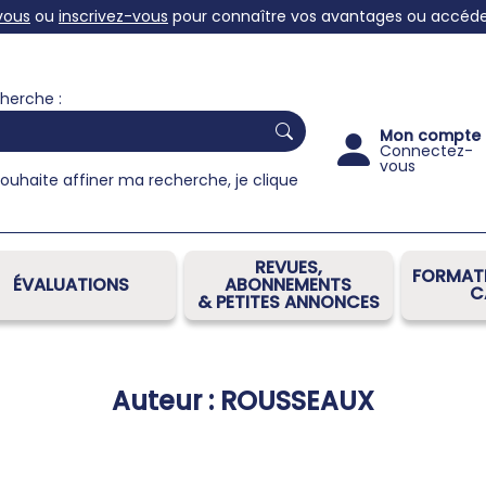
vous
ou
inscrivez-vous
pour connaître vos avantages ou accéder 
herche :
Mon compte
Connectez-
vous
souhaite affiner ma recherche, je clique
REVUES,
FORMATI
ÉVALUATIONS
ABONNEMENTS
C
& PETITES ANNONCES
Auteur : ROUSSEAUX