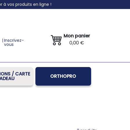
à vos produits en ligne !
Mon panier
|
Inscrivez-
0,00 €
vous
ONS / CARTE
ORTHOPRO
ADEAU