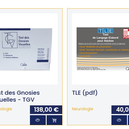
t des Gnosies
TLE (pdf)
uelles - TGV
138,00 €
40,
ologie
Neurologie