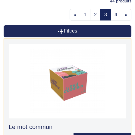
44
produits
«
1
2
3
4
»
Filtres
Le mot commun