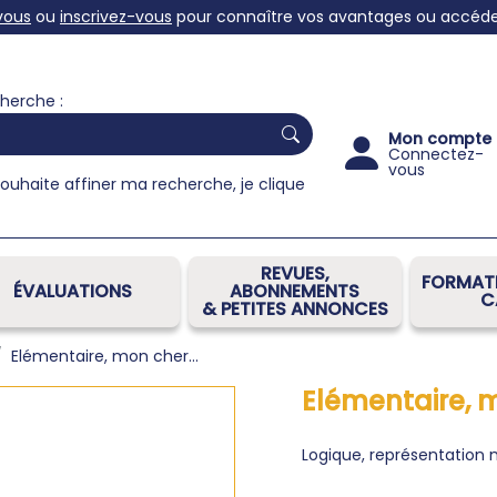
vous
ou
inscrivez-vous
pour connaître vos avantages ou accéder 
herche :
Mon compte
Connectez-
vous
souhaite affiner ma recherche, je clique
REVUES,
FORMATI
ÉVALUATIONS
ABONNEMENTS
C
& PETITES ANNONCES
Elémentaire, mon cher...
Elémentaire, m
Logique, représentation