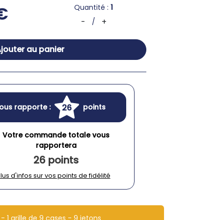
Quantité :
1
€
-
+
/
jouter au panier
26
ous rapporte :
points
Votre commande totale vous
rapportera
26 points
lus d'infos sur vos points de fidélité
- 1 grille de 9 cases - 9 jetons