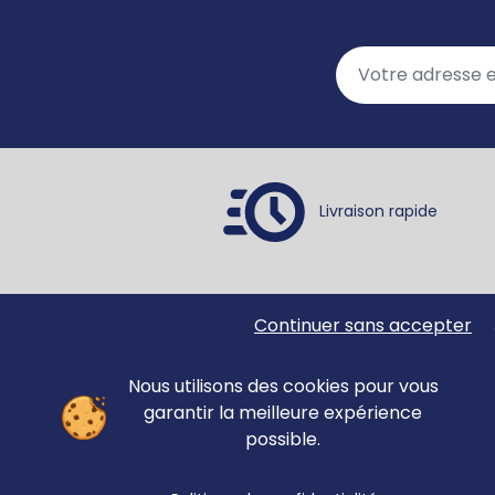
Livraison rapide
Continuer sans accepter
Ortho Édition
Accue
78 rue Jean Jaurès
Matér
62330 ISBERGUES
Nous utilisons des cookies pour vous
Évalu
FRANCE
garantir la meilleure expérience
Revue
possible.
anno
Forma