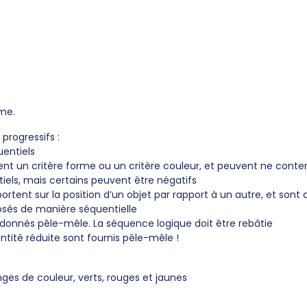
ème.
progressifs :
uentiels
uent un critère forme ou un critère couleur, et peuvent ne conte
iels, mais certains peuvent être négatifs
portent sur la position d’un objet par rapport à un autre, et sont 
sposés de manière séquentielle
t donnés pêle-mêle. La séquence logique doit être rebâtie
tité réduite sont fournis pêle-mêle !
anges de couleur, verts, rouges et jaunes