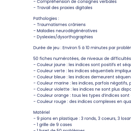
- Compréhension de consignes verbales
- Travail des praxies digitales
Pathologies :
- Traumatismes crâniens
- Maladies neurodégénératives
- Dyslexies/dysorthographies
Durée de jeu : Environ 5 à 10 minutes par probl
50 fiches numérotées, de niveaux de difficultés 
- Couleur jaune : les indices sont positifs et séq
- Couleur verte : les indices séquentiels impliq
- Couleur bleue : les indices demeurent séquent
- Couleur marine : les indices, parfois négatifs, 
- Couleur violette : les indices ne sont plus di
- Couleur orange : tous les types d’indices son
- Couleur rouge : des indices complexes en quan
Matériel
- 9 pions en plastique : 3 ronds, 3 coeurs, 3 los
- 1 grille de 9 cases
- 1 livret de 50 problèmes