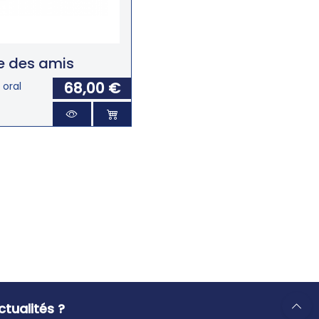
te des amis
68,00 €
 oral
tualités ?