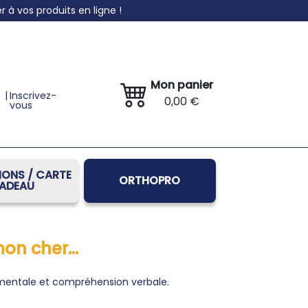
à vos produits en ligne !
Mon panier
|
Inscrivez-
0,00 €
vous
ONS / CARTE
ORTHOPRO
ADEAU
on cher...
 mentale et compréhension verbale.