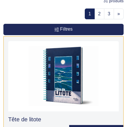
31
produits
1
2
3
»
Filtres
Tête de litote