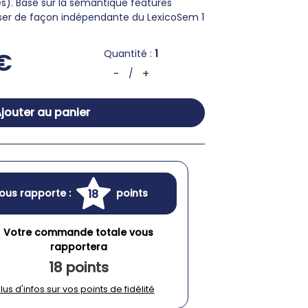
s). Basé sur la sémantique features
iliser de façon indépendante du LexicoSem 1
Quantité :
1
€
-
+
/
jouter au panier
18
ous rapporte :
points
Votre commande totale vous
rapportera
18 points
lus d'infos sur vos points de fidélité