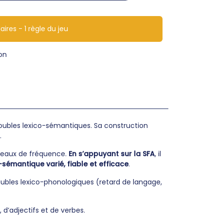
aires - 1 règle du jeu
on
troubles lexico-sémantiques. Sa construction
.
veaux de fréquence.
En s’appuyant sur la SFA
, il
o-sémantique varié, fiable et efficace
.
oubles lexico-phonologiques (retard de langage,
 d’adjectifs et de verbes.