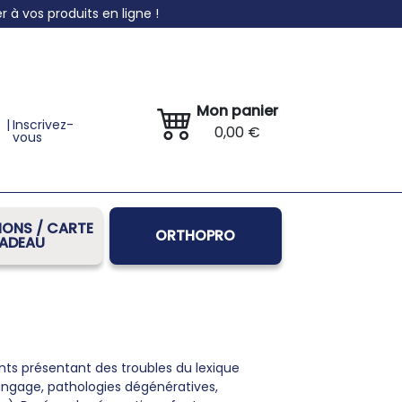
à vos produits en ligne !
Mon panier
|
Inscrivez-
0,00 €
vous
ONS / CARTE
ORTHOPRO
ADEAU
nts présentant des troubles du lexique
angage, pathologies dégénératives,