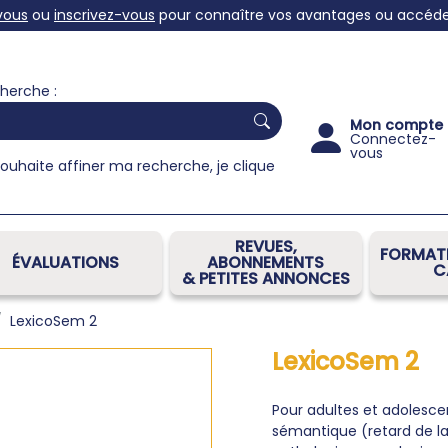
vous
ou
inscrivez-vous
pour connaître vos avantages ou accéder 
herche :
Mon compte
Connectez-
vous
souhaite affiner ma recherche, je clique
REVUES,
FORMATI
ÉVALUATIONS
ABONNEMENTS
C
& PETITES ANNONCES
LexicoSem 2
LexicoSem 2
Pour adultes et adolesce
sémantique (retard de l