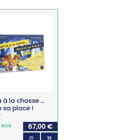
a à la chasse …
 sa place !
r
67,00 €
écrit