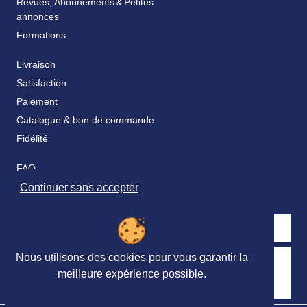
Revues, Abonnements
Petites
&
annonces
Formations
Livraison
Satisfaction
Paiement
Catalogue & bon de commande
Fidélité
FAQ
Nos partenaires
Continuer sans accepter
Nous utilisons des cookies pour vous garantir la
Retrouvez nous sur les réseaux sociaux
meilleure expérience possible.