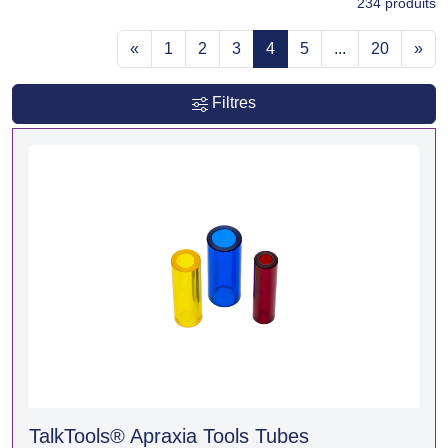
234
produits
«
1
2
3
4
5
...
20
»
Filtres
TalkTools® Apraxia Tools Tubes