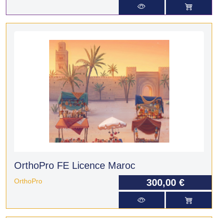
OrthoPro FE Licence Maroc
OrthoPro
300,00 €