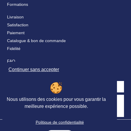
Formations
Livraison
Satisfaction
Paiement
Catalogue & bon de commande
Fidélité
FAQ
Nos partenaires
Continuer sans accepter
Nous utilisons des cookies pour vous garantir la
Retrouvez nous sur les réseaux sociaux
meilleure expérience possible.
Politique de confidentialité
© Ortho Édition 2023 - Tous droits réservés