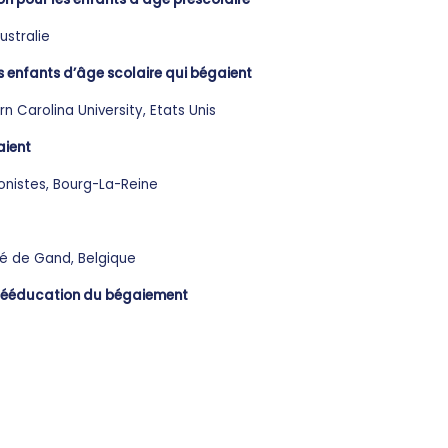
ustralie
s enfants d’âge scolaire qui bégaient
n Carolina University, Etats Unis
aient
onistes, Bourg-La-Reine
ité de Gand, Belgique
a rééducation du bégaiement