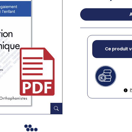
A
Ce produit v
P