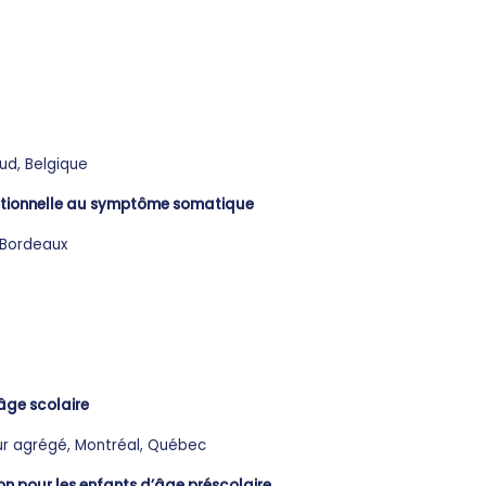
eud, Belgique
émotionnelle au symptôme somatique
 Bordeaux
âge scolaire
eur agrégé, Montréal, Québec
n pour les enfants d’âge préscolaire