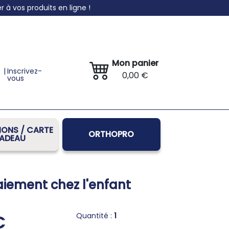
à vos produits en ligne !
Mon panier
|
Inscrivez-
0,00 €
vous
ONS / CARTE
ORTHOPRO
ADEAU
aiement chez l'enfant
Quantité :
1
€