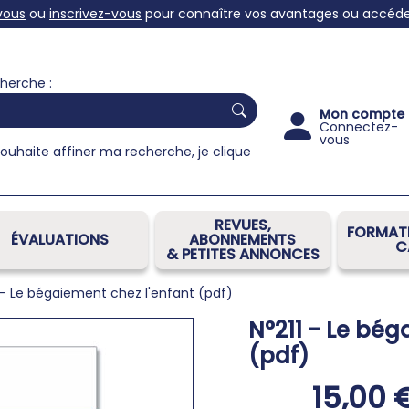
vous
ou
inscrivez-vous
pour connaître vos avantages ou accéder 
herche :
Mon compte
Connectez-
vous
souhaite affiner ma recherche, je clique
REVUES,
FORMATI
ÉVALUATIONS
ABONNEMENTS
C
& PETITES ANNONCES
 - Le bégaiement chez l'enfant (pdf)
N°211 - Le bég
(pdf)
15,00 