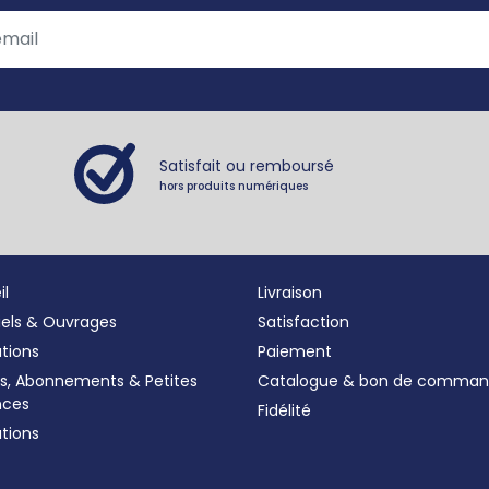
Satisfait ou remboursé
hors produits numériques
il
Livraison
iels & Ouvrages
Satisfaction
ations
Paiement
s, Abonnements
&
Petites
Catalogue & bon de comma
nces
Fidélité
tions