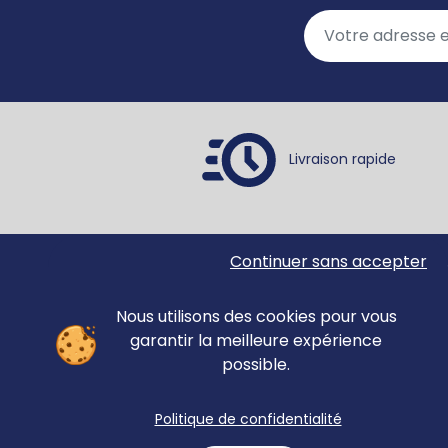
Livraison rapide
Continuer sans accepter
Ortho Édition
Accue
78 rue Jean Jaurès
Matér
62330 ISBERGUES
Nous utilisons des cookies pour vous
Évalu
FRANCE
garantir la meilleure expérience
Revue
possible.
anno
Forma
+33 (0)3 21 61 94 94
Politique de confidentialité