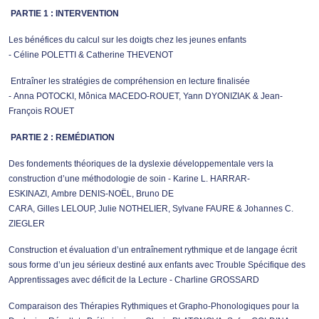
PARTIE 1 : INTERVENTION
Les bénéfices du calcul sur les doigts chez les jeunes enfants
- Céline POLETTI & Catherine THEVENOT
Entraîner les stratégies de compréhension en lecture finalisée
- Anna POTOCKI, Mônica MACEDO-ROUET, Yann DYONIZIAK & Jean-
François ROUET
PARTIE 2 : REMÉDIATION
Des fondements théoriques de la dyslexie développementale vers la
construction d’une méthodologie de soin - Karine L. HARRAR-
ESKINAZI, Ambre DENIS-NOËL, Bruno DE
CARA, Gilles LELOUP, Julie NOTHELIER, Sylvane FAURE & Johannes C.
ZIEGLER
Construction et évaluation d’un entraînement rythmique et de langage écrit
sous forme d’un jeu sérieux destiné aux enfants avec Trouble Spécifique des
Apprentissages avec déficit de la Lecture - Charline GROSSARD
Comparaison des Thérapies Rythmiques et Grapho-Phonologiques pour la