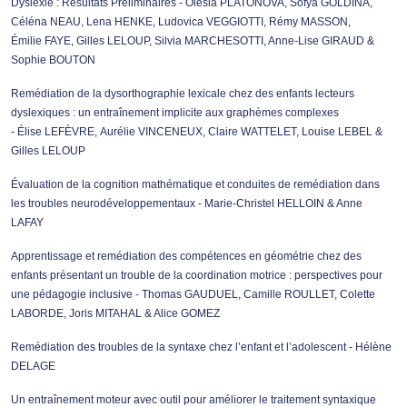
Dyslexie : Résultats Préliminaires - Olesia PLATONOVA, Sofya GOLDINA,
Céléna NEAU, Lena HENKE, Ludovica VEGGIOTTI, Rémy MASSON,
Émilie FAYE, Gilles LELOUP, Silvia MARCHESOTTI, Anne-Lise GIRAUD &
Sophie BOUTON
Remédiation de la dysorthographie lexicale chez des enfants lecteurs
dyslexiques : un entraînement implicite aux graphèmes complexes
- Élise LEFÈVRE, Aurélie VINCENEUX, Claire WATTELET, Louise LEBEL &
Gilles LELOUP
Évaluation de la cognition mathématique et conduites de remédiation dans
les troubles neurodéveloppementaux - Marie-Christel HELLOIN & Anne
LAFAY
Apprentissage et remédiation des compétences en géométrie chez des
enfants présentant un trouble de la coordination motrice : perspectives pour
une pédagogie inclusive - Thomas GAUDUEL, Camille ROULLET, Colette
LABORDE, Joris MITAHAL & Alice GOMEZ
Remédiation des troubles de la syntaxe chez l’enfant et l’adolescent - Hélène
DELAGE
Un entraînement moteur avec outil pour améliorer le traitement syntaxique