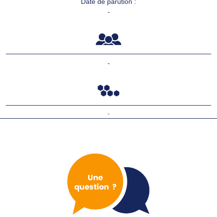
Date de parution :
-
-
-