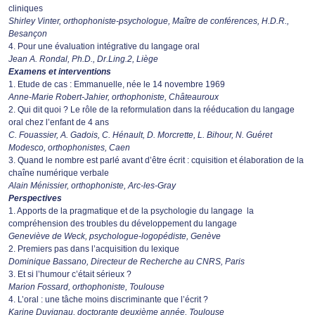
cliniques
Shirley Vinter, orthophoniste-psychologue, Maître de conférences, H.D.R.,
Besançon
4. Pour une évaluation intégrative du langage oral
Jean A. Rondal, Ph.D., Dr.Ling.2, Liège
Examens et interventions
1. Etude de cas : Emmanuelle, née le 14 novembre 1969
Anne-Marie Robert-Jahier, orthophoniste, Châteauroux
2. Qui dit quoi ? Le rôle de la reformulation dans la rééducation du langage
oral chez l’enfant de 4 ans
C. Fouassier, A. Gadois, C. Hénault, D. Morcrette, L. Bihour, N. Guéret
Modesco, orthophonistes, Caen
3. Quand le nombre est parlé avant d’être écrit : cquisition et élaboration de la
chaîne numérique verbale
Alain Ménissier, orthophoniste, Arc-les-Gray
Perspectives
1. Apports de la pragmatique et de la psychologie du langage la
compréhension des troubles du développement du langage
Geneviève de Weck, psychologue-logopédiste, Genève
2. Premiers pas dans l’acquisition du lexique
Dominique Bassano, Directeur de Recherche au CNRS, Paris
3. Et si l’humour c’était sérieux ?
Marion Fossard, orthophoniste, Toulouse
4. L’oral : une tâche moins discriminante que l’écrit ?
Karine Duvignau, doctorante deuxième année, Toulouse