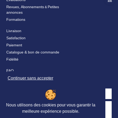
Revues, Abonnements
Petites
&
annonces
Formations
Livraison
Satisfaction
Paiement
Catalogue & bon de commande
Fidélité
FAQ
Nos partenaires
Continuer sans accepter
Nous utilisons des cookies pour vous garantir la
Retrouvez nous sur les réseaux sociaux
meilleure expérience possible.