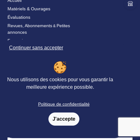
Accueil
Matériels & Ouvrages
Évaluations
Revues, Abonnements
Petites
&
annonces
Formations
Continuer sans accepter
Livraison
Satisfaction
Paiement
Nous utilisons des cookies pour vous garantir la
Catalogue & bon de commande
meilleure expérience possible.
Fidélité
FAQ
Politique de confidentialité
Nos partenaires
J'accepte