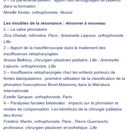
6 – Le partenariat-patient : apport des témoignages de patients
dans la formation
Mireille Kerlan, orthophoniste, Vesoul
Les troubles de la résonance : résonner à nouveau
1 – La valve phonatoire
Zina Ghelab, infirmière, Paris ; Antoinette Lejeune, orthophoniste,
Lille
2 – Apport de la nasofibroscopie dans le traitement des
insuffisances vélopharyngées
Anissa Belkhou, chirurgien plasticien pédiatre, Lille ; Antoinette
Lejeune, orthophoniste, Lille
3 – Insuffisance vélopharyngée chez les enfants porteurs de
fentes labiopalatines : première utilisation de la classification de la
phonation francophone Borel-Maisonny dans la littérature
internationale
Estelle Sanquer, orthophoniste, Paris
4 – Paralysies faciales bilatérales : impacts sur la phonation et
modes de compensation. Les bénéfices de la chirurgie palliative
des lèvres
Frédéric Martin, orthophoniste, Paris ; Pierre Guerreschi,
professeur, chirurgien plasticien et esthétique, Lille