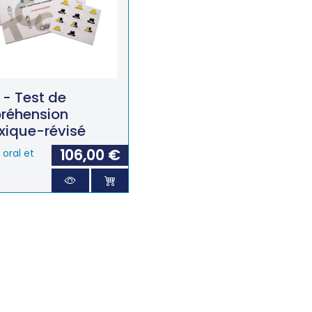
 - Test de
réhension
xique-révisé
106,00 €
oral et