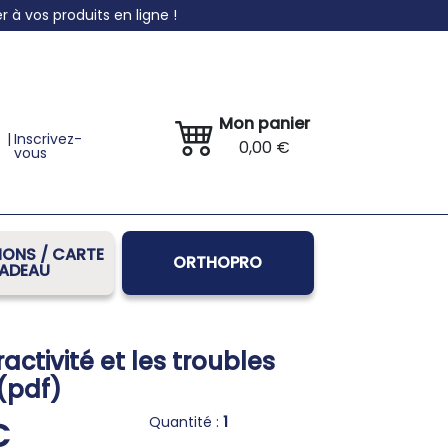
à vos produits en ligne !
Mon panier
|
Inscrivez-
0,00 €
vous
ONS / CARTE
ORTHOPRO
ADEAU
activité et les troubles
 (pdf)
Quantité :
1
€