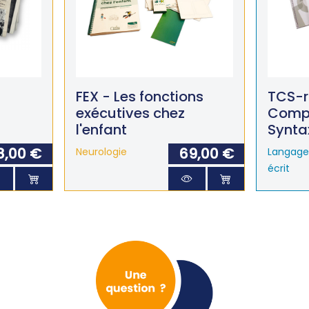
FEX - Les fonctions
TCS-r
exécutives chez
Comp
l'enfant
Synta
8,00 €
69,00 €
Neurologie
Langage 
écrit