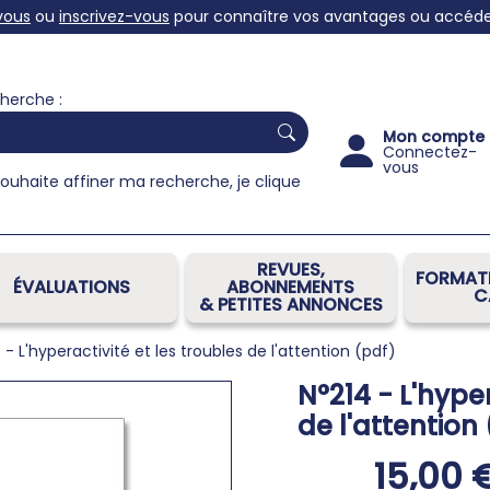
vous
ou
inscrivez-vous
pour connaître vos avantages ou accéder 
herche :
Mon compte
Connectez-
vous
souhaite affiner ma recherche, je clique
REVUES,
FORMATI
ÉVALUATIONS
ABONNEMENTS
C
& PETITES ANNONCES
 - L'hyperactivité et les troubles de l'attention (pdf)
N°214 - L'hyper
de l'attention
15,00 