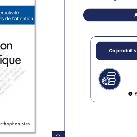
A
Ce produit v
P