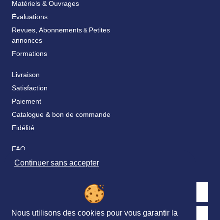
Matériels & Ouvrages
Évaluations
Revues, Abonnements
Petites
&
annonces
Formations
Livraison
Satisfaction
Paiement
Catalogue & bon de commande
Fidélité
FAQ
Nos partenaires
Continuer sans accepter
Nous utilisons des cookies pour vous garantir la
Retrouvez nous sur les réseaux sociaux